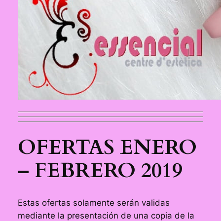
OFERTAS ENERO
– FEBRERO 2019
Estas ofertas solamente serán validas
mediante la presentación de una copia de la