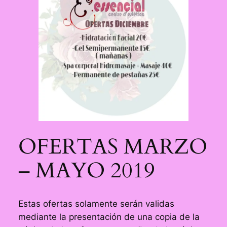
OFERTAS MARZO
– MAYO 2019
Estas ofertas solamente serán validas
mediante la presentación de una copia de la