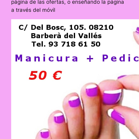
página de las ofertas, o enseñando la página
a través del móvil