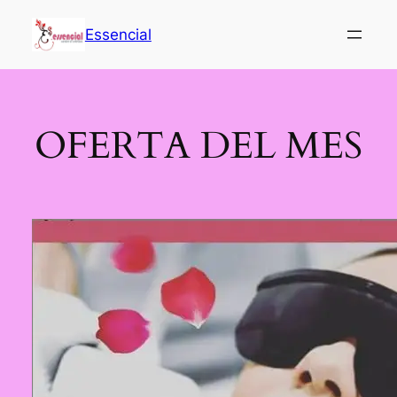
Saltar
al
Essencial
contenido
OFERTA DEL MES