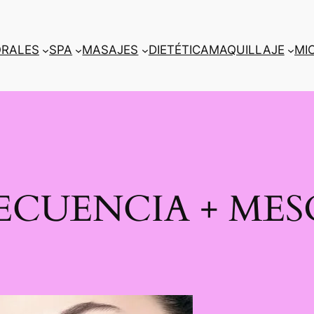
RALES
SPA
MASAJES
DIETÉTICA
MAQUILLAJE
MI
ECUENCIA + MES